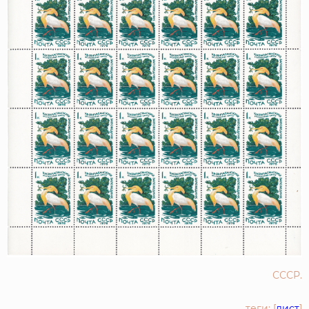
СССР.
теги: [
лист
]