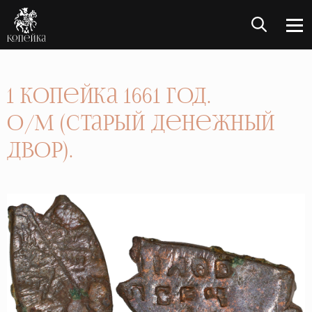
1 Копейка 1661 год.
о/М (Старый денежный
двор).