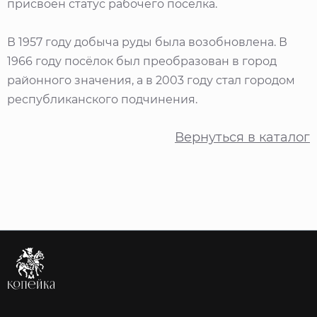
присвоен статус рабочего посёлка.
В 1957 году добыча руды была возобновлена. В
1966 году посёлок был преобразован в город
районного значения, а в 2003 году стал городом
республиканского подчинения.
Вернуться в каталог