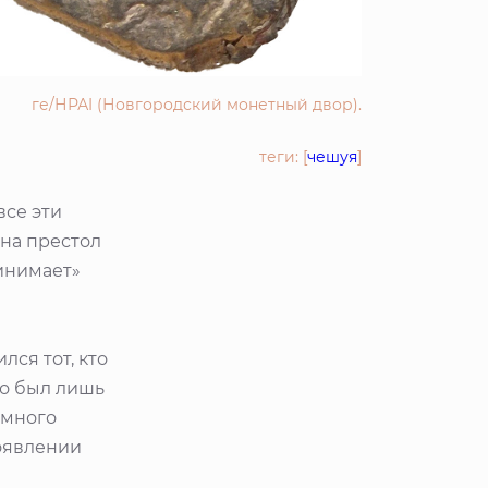
ге/НРАI (Новгородский монетный двор).
теги: [
чешуя
]
все эти
 на престол
ринимает»
лся тот, кто
то был лишь
умного
появлении