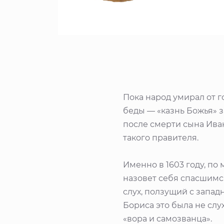
Пока народ умирал от го
беды — «казнь Божья» з
после смерти сына Иван
такого правителя.
Именно в 1603 году, по
назовет себя спасшимс
слух, ползущий с запад
Бориса это была не слу
«вора и самозванца».