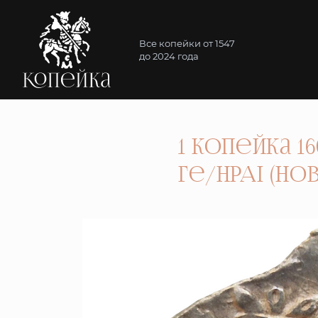
Все копейки от 1547
до 2024 года
1 Копейка 16
ге/НРАI (Н