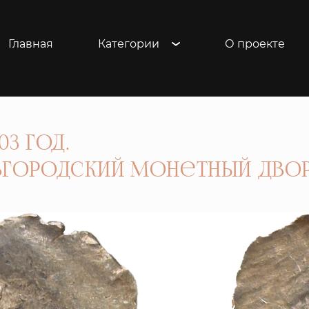
Главная
Категории
О проекте
03 год.
овгородский монетный двор