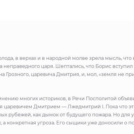
лода, в верхах и в народной молве зрела мысль, что 
а неправедного царя. Шептались, что Борис вступил
а Грозного, царевича Дмитрия, и, мол, «земля не п
 мнению многих историков, в Речи Посполитой объяви
я царевичем Дмитрием — Лжедмитрий I. Пока что э
ных рубежей, как дымок от будущего пожара. Но для 
х, а конкретная угроза. Его сыщики уже доносили о 