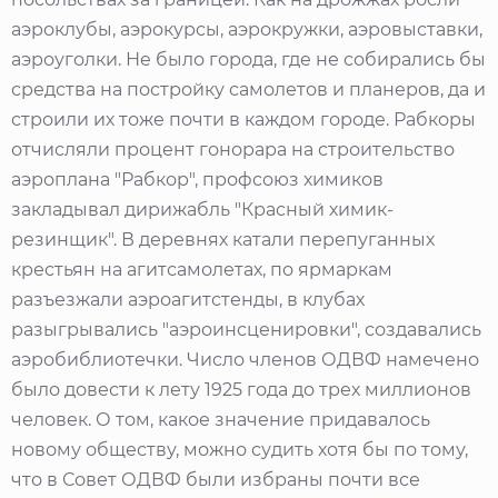
аэроклубы, аэрокурсы, аэрокружки, аэровыставки,
аэроуголки. Не было города, где не собирались бы
средства на постройку самолетов и планеров, да и
строили их тоже почти в каждом городе. Рабкоры
отчисляли процент гонорара на строительство
аэроплана "Рабкор", профсоюз химиков
закладывал дирижабль "Красный химик-
резинщик". В деревнях катали перепуганных
крестьян на агитсамолетах, по ярмаркам
разъезжали аэроагитстенды, в клубах
разыгрывались "аэроинсценировки", создавались
аэробиблиотечки. Число членов ОДВФ намечено
было довести к лету 1925 года до трех миллионов
человек. О том, какое значение придавалось
новому обществу, можно судить хотя бы по тому,
что в Совет ОДВФ были избраны почти все